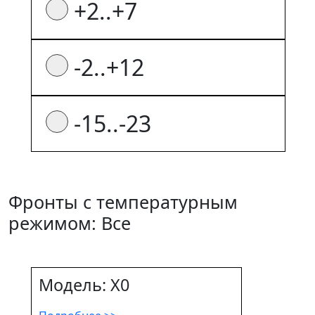
+2..+7
-2..+12
-15..-23
Фронты с температурным
режимом: Все
Модель: Х0