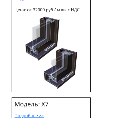
Цена: от 32000 руб./ м.кв. с НДС
Модель: Х7
Подробнее >>