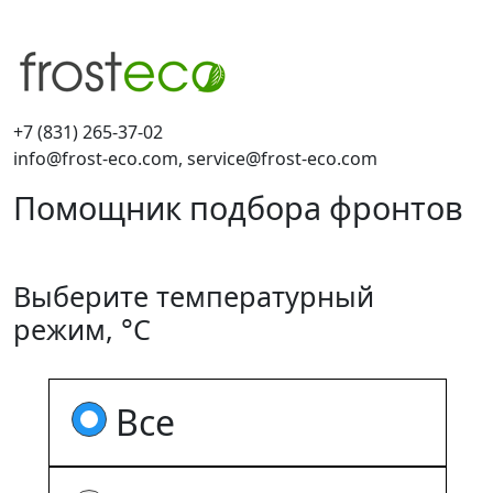
+7 (831) 265-37-02
info@frost-eco.com, service@frost-eco.com
Помощник подбора фронтов
Выберите температурный
режим, °С
Все