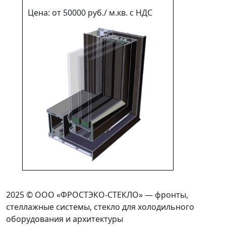
Цена: от 50000 руб./ м.кв. с НДС
2025 © ООО «ФРОСТЭКО-СТЕКЛО» — фронты,
стеллажные системы, стекло для холодильного
оборудования и архитектуры