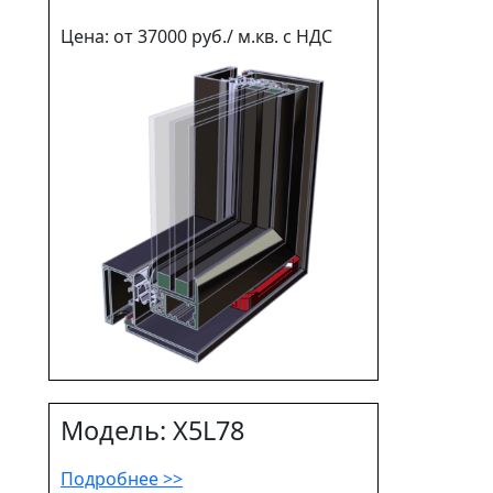
Цена: от 37000 руб./ м.кв. с НДС
Модель: X5L78
Подробнее >>